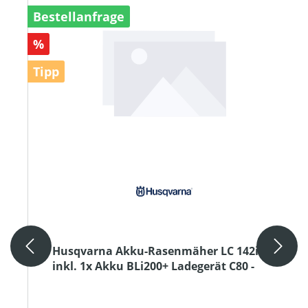
Bestellanfrage
Rabatt
%
Tipp
Husqvarna Akku-Rasenmäher LC 142iS
inkl. 1x Akku BLi200+ Ladegerät C80 -