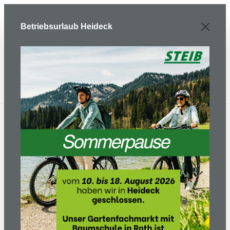
Zum Hauptinhalt springen
Betriebsurlaub Heideck
Herzlich Willkommen
bei
STEIB
Die beste Auswahl für Gartenliebhaber
und Fahrradbegeisterte.
Entdecken Sie
unsere vielseitigen Angebote.