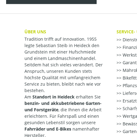
ÜBER UNS
SERVICE-
Tradition trifft auf Innovation. 1955
Dienst
legte Sebastian Steib in Heideck den
Finanzi
Grundstein mit einer Hufschmiede
Werksta
und einem Landmaschinenhandel.
Garant
Seitdem hat sich vieles verändert. Der
Mährob
Anspruch, unseren Kunden stets
höchste Qualität mit umfangreichem
Bikefit
Service zu bieten, bleibt nach wie vor
Pflanzs
bestehen.
Liefers
Am
Standort in Heideck
erhalten Sie
Ersatzt
benzin- und akkubetriebene Garten-
Schärfs
und Forstgeräte
, die Ihnen die Arbeit
erleichtern. Für Fahrspaß und einen
Wertga
gesunden Lebenstil sorgen unsere
Bewäss
Fahrräder und E-Bikes
namenhafter
Garten
Hersteller.