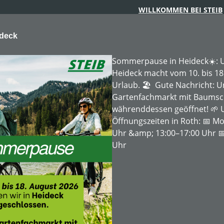
WILLKOMMEN BEI STEIB
ideck
Sommerpause in Heideck☀️: U
Heideck macht vom 10. bis 18
Urlaub. 🏖️ Gute Nachricht: 
Gartenfachmarkt mit Baumschu
ARTENTECHNIK
FORSTTECHNIK
BAUMSCHULE
MIE
währenddessen geöffnet! 🌱 
Öffnungszeiten in Roth: 📅 Mo
Uhr &amp; 13:00–17:00 Uhr 📅
Uhr
MIETBAR