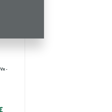
Vx -
€