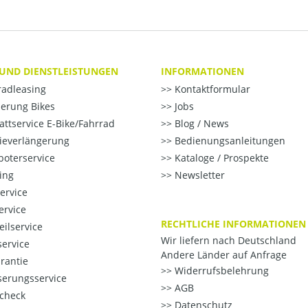
 UND DIENSTLEISTUNGEN
INFORMATIONEN
radleasing
Kontaktformular
erung Bikes
Jobs
ttservice E-Bike/Fahrrad
Blog / News
ieverlängerung
Bedienungsanleitungen
oterservice
Kataloge / Prospekte
ting
Newsletter
ervice
ervice
RECHTLICHE INFORMATIONEN
eilservice
Wir liefern nach Deutschland
ervice
Andere Länder auf Anfrage
rantie
Widerrufsbelehrung
erungsservice
AGB
check
Datenschutz