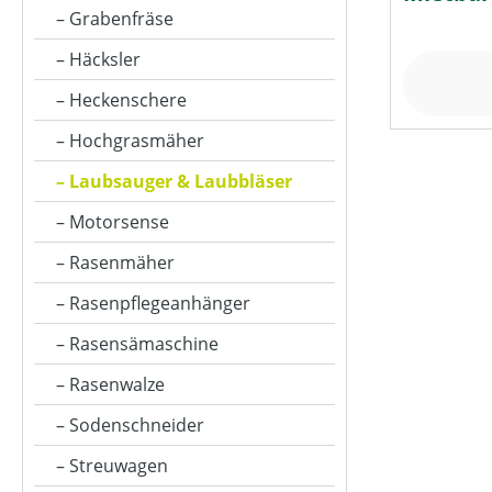
SCHALLDRUCKPEGEL AM OHR (IN DB(A))
Grabenfräse
Häcksler
PREIS
Heckenschere
Hochgrasmäher
Laubsauger & Laubbläser
Motorsense
Rasenmäher
Rasenpflegeanhänger
Rasensämaschine
Rasenwalze
Sodenschneider
Streuwagen