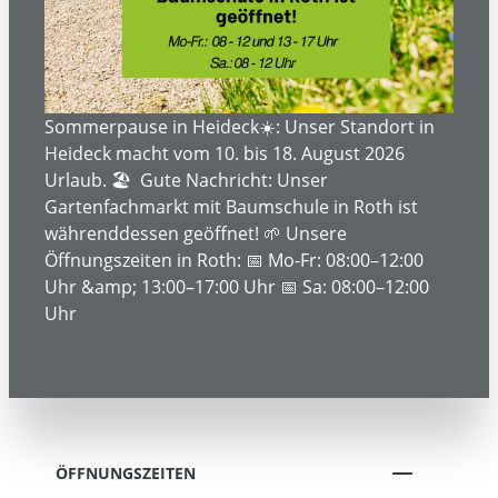
ÜBER UNS
SERVICE- UND DIENSTLEISTUNGEN
Sommerpause in Heideck☀️: Unser Standort in
Heideck macht vom 10. bis 18. August 2026
Urlaub. 🏖️ Gute Nachricht: Unser
Gartenfachmarkt mit Baumschule in Roth ist
INFORMATIONEN
währenddessen geöffnet! 🌱 Unsere
Öffnungszeiten in Roth: 📅 Mo-Fr: 08:00–12:00
Uhr &amp; 13:00–17:00 Uhr 📅 Sa: 08:00–12:00
RECHTLICHE INFORMATIONEN
Uhr
KONTAKT
ÖFFNUNGSZEITEN