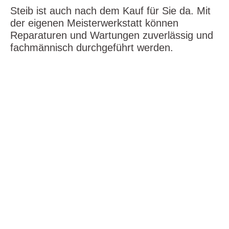
Steib ist auch nach dem Kauf für Sie da. Mit
der eigenen Meisterwerkstatt können
Reparaturen und Wartungen zuverlässig und
fachmännisch durchgeführt werden.
Lorem Ipsum dolor sit amet
Lorem ipsum dolor sit amet, consetetur sadipscing
elitr, sed diam nonumy eirmod tempor invidunt ut
labore et dolore magna aliquyam erat, sed diam
voluptua. At vero eos et accusam et justo duo dolores
et ea rebum. Stet clita kasd gubergren, no sea
takimata sanctus est Lorem ipsum dolor sit amet.
Lorem ipsum dolor sit amet, consetetur sadipscing
elitr, sed diam nonumy eirmod tempor invidunt ut