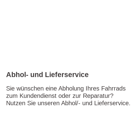
takimata sanctus est Lorem ipsum dolor sit amet.
Lorem ipsum dolor sit amet, consetetur sadipscing
elitr, sed diam nonumy eirmod tempor invidunt ut
labore et dolore magna aliquyam erat, sed diam
voluptua. At vero eos et accusam et justo duo dolores
et ea rebum. Stet clita kasd gubergren, no sea
takimata sanctus est Lorem ipsum dolor sit amet.
Abhol- und Lieferservice
Sie wünschen eine Abholung Ihres Fahrrads
zum Kundendienst oder zur Reparatur?
Nutzen Sie unseren Abhol/- und Lieferservice.