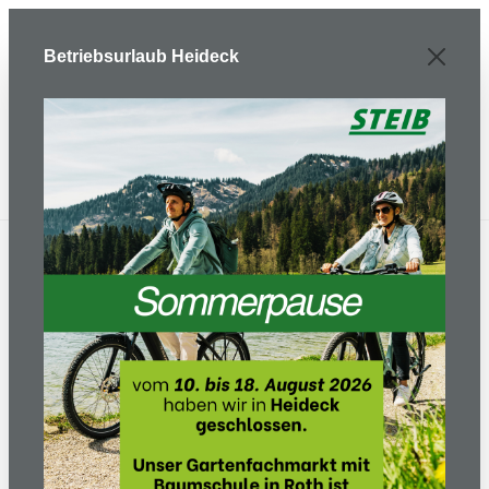
Zum Hauptinhalt springen
Betriebsurlaub Heideck
Meisterhafter Service -
Meisterwerkstatt in dritter
Generation
Steib in Heideck bietet Ihnen einen
umfangreichen Werkstattservice für Ihr
e-Bike und Fahrrad von STEIB.