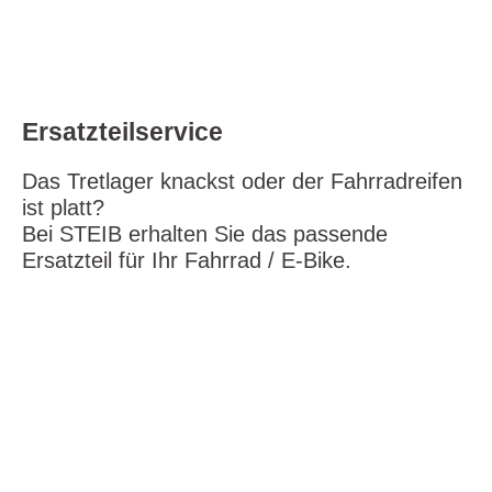
et ea rebum. Stet clita kasd gubergren, no sea
takimata sanctus est Lorem ipsum dolor sit amet.
Ersatzteilservice
Das Tretlager knackst oder der Fahrradreifen
ist platt?
Bei STEIB erhalten Sie das passende
Ersatzteil für Ihr Fahrrad / E-Bike.
Lorem Ipsum dolor sit amet
Lorem ipsum dolor sit amet, consetetur sadipscing
elitr, sed diam nonumy eirmod tempor invidunt ut
labore et dolore magna aliquyam erat, sed diam
voluptua. At vero eos et accusam et justo duo dolores
et ea rebum. Stet clita kasd gubergren, no sea