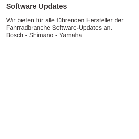
Software Updates
Wir bieten für alle führenden Hersteller der
Fahrradbranche Software-Updates an.
Bosch - Shimano - Yamaha
Lorem Ipsum dolor sit amet
Lorem ipsum dolor sit amet, consetetur sadipscing
elitr, sed diam nonumy eirmod tempor invidunt ut
labore et dolore magna aliquyam erat, sed diam
voluptua. At vero eos et accusam et justo duo dolores
et ea rebum. Stet clita kasd gubergren, no sea
takimata sanctus est Lorem ipsum dolor sit amet.
Lorem ipsum dolor sit amet, consetetur sadipscing
elitr, sed diam nonumy eirmod tempor invidunt ut
labore et dolore magna aliquyam erat, sed diam
voluptua. At vero eos et accusam et justo duo dolores