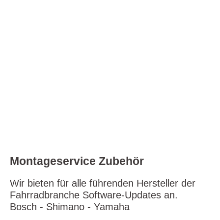
elitr, sed diam nonumy eirmod tempor invidunt ut
labore et dolore magna aliquyam erat, sed diam
voluptua. At vero eos et accusam et justo duo dolores
et ea rebum. Stet clita kasd gubergren, no sea
takimata sanctus est Lorem ipsum dolor sit amet.
Lorem ipsum dolor sit amet, consetetur sadipscing
elitr, sed diam nonumy eirmod tempor invidunt ut
labore et dolore magna aliquyam erat, sed diam
voluptua. At vero eos et accusam et justo duo dolores
et ea rebum. Stet clita kasd gubergren, no sea
takimata sanctus est Lorem ipsum dolor sit amet.
Montageservice Zubehör
Wir bieten für alle führenden Hersteller der
Fahrradbranche Software-Updates an.
Bosch - Shimano - Yamaha