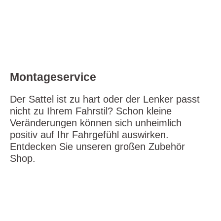
labore et dolore magna aliquyam erat, sed diam
voluptua. At vero eos et accusam et justo duo dolores
et ea rebum. Stet clita kasd gubergren, no sea
takimata sanctus est Lorem ipsum dolor sit amet.
Montageservice
Der Sattel ist zu hart oder der Lenker passt
nicht zu Ihrem Fahrstil? Schon kleine
Veränderungen können sich unheimlich
positiv auf Ihr Fahrgefühl auswirken.
Entdecken Sie unseren großen Zubehör
Shop.
Lorem Ipsum dolor sit amet
Lorem ipsum dolor sit amet, consetetur sadipscing