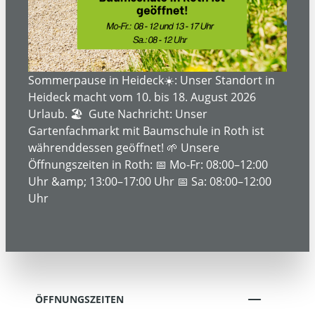
ÜBER UNS
SERVICE- UND DIENSTLEISTUNGEN
Sommerpause in Heideck☀️: Unser Standort in
Heideck macht vom 10. bis 18. August 2026
Urlaub. 🏖️ Gute Nachricht: Unser
Gartenfachmarkt mit Baumschule in Roth ist
INFORMATIONEN
währenddessen geöffnet! 🌱 Unsere
Öffnungszeiten in Roth: 📅 Mo-Fr: 08:00–12:00
Uhr &amp; 13:00–17:00 Uhr 📅 Sa: 08:00–12:00
RECHTLICHE INFORMATIONEN
Uhr
KONTAKT
ÖFFNUNGSZEITEN