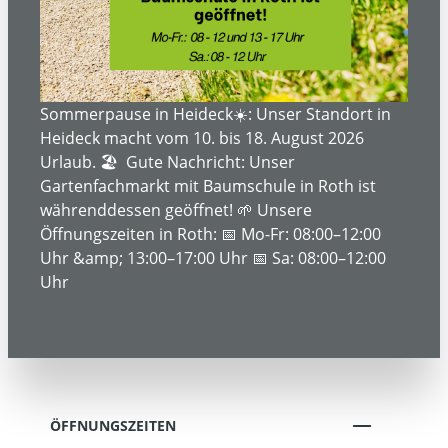
ÜBER UNS
SERVICE- UND DIENSTLEISTUNGEN
Sommerpause in Heideck☀️: Unser Standort in
Heideck macht vom 10. bis 18. August 2026
Urlaub. 🏖️ Gute Nachricht: Unser
Gartenfachmarkt mit Baumschule in Roth ist
INFORMATIONEN
währenddessen geöffnet! 🌱 Unsere
Öffnungszeiten in Roth: 📅 Mo-Fr: 08:00–12:00
Uhr &amp; 13:00–17:00 Uhr 📅 Sa: 08:00–12:00
RECHTLICHE INFORMATIONEN
Uhr
KONTAKT
ÖFFNUNGSZEITEN