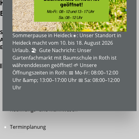
Kauffrau/Kaufmann (m/w/d) für
Bürokommunikation
Standort:
Heideck/Roth
Sommerpause in Heideck☀️: Unser Standort in
Arbeitszeit:
Vollzeit / Teilzeit
Heideck macht vom 10. bis 18. August 2026
Eintrittstermin:
ab sofort oder nach Vereinbarung
Urlaub. 🏖️ Gute Nachricht: Unser
Gartenfachmarkt mit Baumschule in Roth ist
währenddessen geöffnet! 🌱 Unsere
Ihre Aufgaben
Öffnungszeiten in Roth: 📅 Mo-Fr: 08:00–12:00
Uhr &amp; 13:00–17:00 Uhr 📅 Sa: 08:00–12:00
Bearbeitung von Kundenanfragen bzgl. Angeboten,
Uhr
Aufträgen, Rechnungen und Verträgen
Rechnungs- und Mahnwesen
Terminplanung