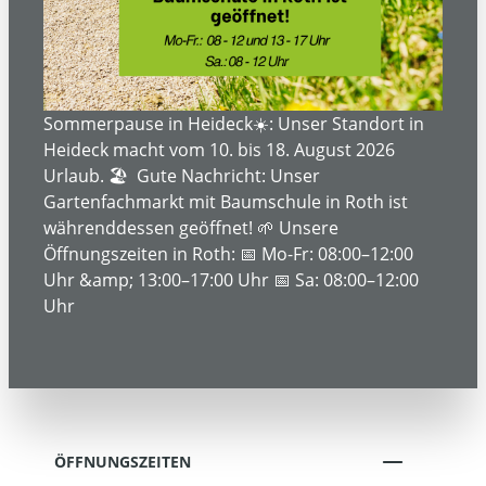
ÜBER UNS
SERVICE- UND DIENSTLEISTUNGEN
Sommerpause in Heideck☀️: Unser Standort in
Heideck macht vom 10. bis 18. August 2026
Urlaub. 🏖️ Gute Nachricht: Unser
Gartenfachmarkt mit Baumschule in Roth ist
INFORMATIONEN
währenddessen geöffnet! 🌱 Unsere
Öffnungszeiten in Roth: 📅 Mo-Fr: 08:00–12:00
Uhr &amp; 13:00–17:00 Uhr 📅 Sa: 08:00–12:00
RECHTLICHE INFORMATIONEN
Uhr
KONTAKT
ÖFFNUNGSZEITEN