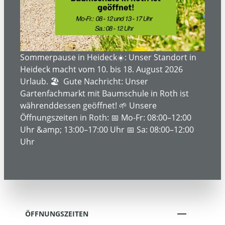
ÜBER UNS
SERVICE- UND DIENSTLEISTUNGEN
Sommerpause in Heideck☀️: Unser Standort in
Heideck macht vom 10. bis 18. August 2026
Urlaub. 🏖️ Gute Nachricht: Unser
Gartenfachmarkt mit Baumschule in Roth ist
INFORMATIONEN
währenddessen geöffnet! 🌱 Unsere
Öffnungszeiten in Roth: 📅 Mo-Fr: 08:00–12:00
Uhr &amp; 13:00–17:00 Uhr 📅 Sa: 08:00–12:00
RECHTLICHE INFORMATIONEN
Uhr
KONTAKT
ÖFFNUNGSZEITEN