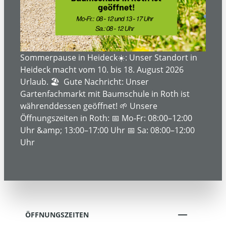
ÜBER UNS
SERVICE- UND DIENSTLEISTUNGEN
Sommerpause in Heideck☀️: Unser Standort in
Heideck macht vom 10. bis 18. August 2026
Urlaub. 🏖️ Gute Nachricht: Unser
Gartenfachmarkt mit Baumschule in Roth ist
INFORMATIONEN
währenddessen geöffnet! 🌱 Unsere
Öffnungszeiten in Roth: 📅 Mo-Fr: 08:00–12:00
Uhr &amp; 13:00–17:00 Uhr 📅 Sa: 08:00–12:00
RECHTLICHE INFORMATIONEN
Uhr
KONTAKT
ÖFFNUNGSZEITEN