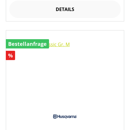
DETAILS
Bestellanfrage
Rabatt
%