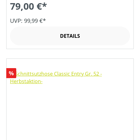
79,00 €*
UVP: 99,99 €*
DETAILS
Rabatt
%