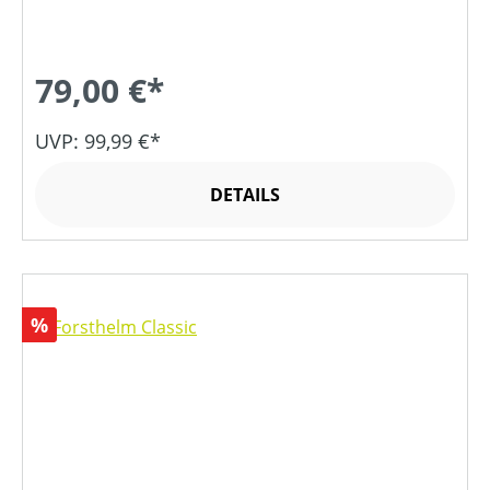
79,00 €*
UVP: 99,99 €*
DETAILS
Rabatt
%