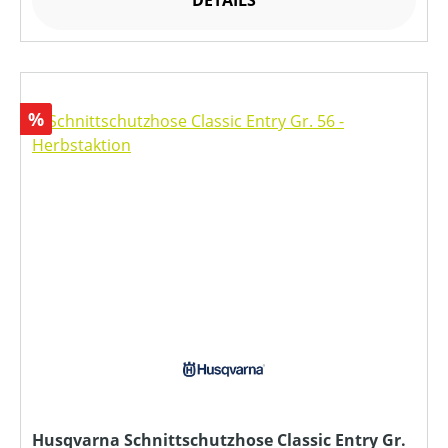
DETAILS
Rabatt
%
Husqvarna Schnittschutzhose Classic Entry Gr.