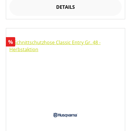
DETAILS
Rabatt
%