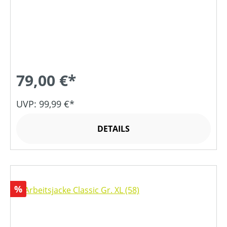
79,00 €*
UVP: 99,99 €*
DETAILS
Rabatt
%