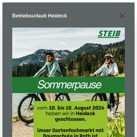
Zum Hauptinhalt springen
Betriebsurlaub Heideck
STEIB in Heideck und Roth ist Ihr
regionaler Gartentechnik Experte im
Raum Nürnberg.