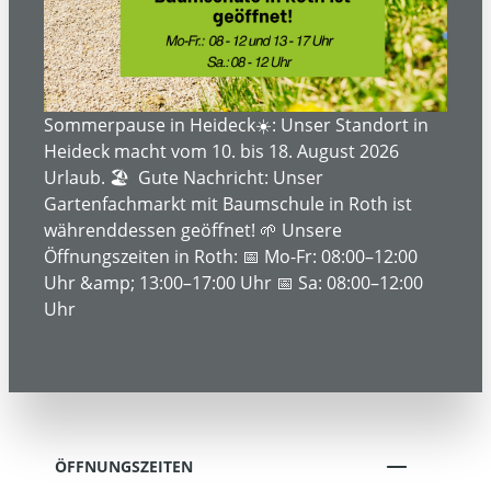
ÜBER UNS
SERVICE- UND DIENSTLEISTUNGEN
Sommerpause in Heideck☀️: Unser Standort in
Heideck macht vom 10. bis 18. August 2026
Urlaub. 🏖️ Gute Nachricht: Unser
Gartenfachmarkt mit Baumschule in Roth ist
INFORMATIONEN
währenddessen geöffnet! 🌱 Unsere
Öffnungszeiten in Roth: 📅 Mo-Fr: 08:00–12:00
Uhr &amp; 13:00–17:00 Uhr 📅 Sa: 08:00–12:00
RECHTLICHE INFORMATIONEN
Uhr
KONTAKT
ÖFFNUNGSZEITEN