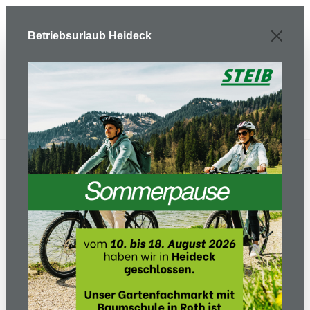
Zum Hauptinhalt springen
Betriebsurlaub Heideck
Profitieren Sie von 30 Jahren
Erfahrung mit Mährobotern.
Mit bereits 4.000 installierten
Mährobotern haben wir die
unterschiedlichsten
Herausforderungen gesehen und