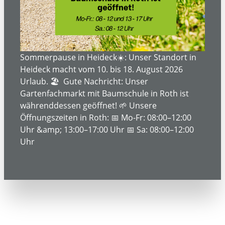
gemeistert.
Wir finden für jede Fläche die
passende Lösung, damit Sie Ihre
Sommerpause in Heideck☀️: Unser Standort in
Zeit besser nutzen können als mit
Heideck macht vom 10. bis 18. August 2026
Rasen mähen.
Urlaub. 🏖️ Gute Nachricht: Unser
Gartenfachmarkt mit Baumschule in Roth ist
währenddessen geöffnet! 🌱 Unsere
Öffnungszeiten in Roth: 📅 Mo-Fr: 08:00–12:00
Uhr &amp; 13:00–17:00 Uhr 📅 Sa: 08:00–12:00
Uhr