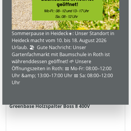
Bestellanfrage
Rabatt
%
Sommerpause in Heideck☀️: Unser Standort in
Heideck macht vom 10. bis 18. August 2026
Urlaub. 🏖️ Gute Nachricht: Unser
Gartenfachmarkt mit Baumschule in Roth ist
währenddessen geöffnet! 🌱 Unsere
Öffnungszeiten in Roth: 📅 Mo-Fr: 08:00–12:00
Uhr &amp; 13:00–17:00 Uhr 📅 Sa: 08:00–12:00
Uhr
Greenbase Holzspalter Boss 8 400V