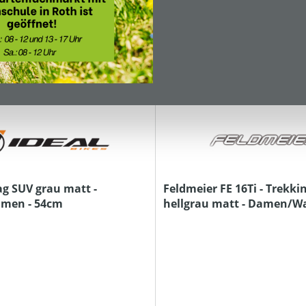
ag SUV grau matt -
Feldmeier FE 16Ti - Trekkin
amen - 54cm
hellgrau matt - Damen/Wa