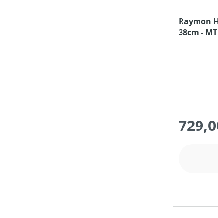
Raymon Ha
38cm - MTB
729,0