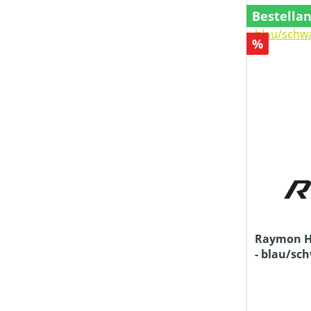
Bestella
Rabatt
%
Raymon Ha
- blau/sc