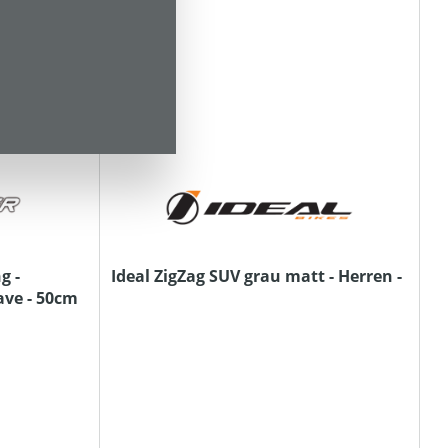
g -
Ideal ZigZag SUV grau matt - Herren -
ve - 50cm