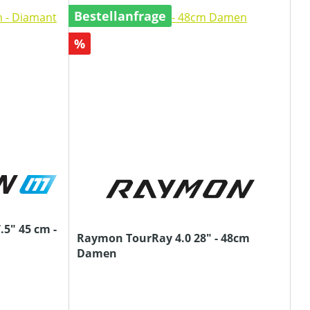
Bestellanfrage
Rabatt
%
.5" 45 cm -
Raymon TourRay 4.0 28" - 48cm
Damen