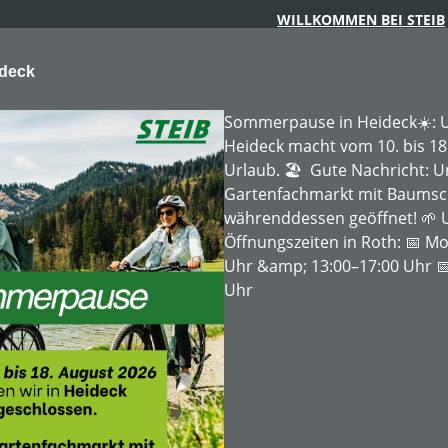
WILLKOMMEN BEI STEIB
ideck
Sommerpause in Heideck☀️: U
Heideck macht vom 10. bis 18
Urlaub. 🏖️ Gute Nachricht: 
Gartenfachmarkt mit Baumschu
ARTENTECHNIK
FORSTTECHNIK
BAUMSCHULE
MIE
währenddessen geöffnet! 🌱 
Öffnungszeiten in Roth: 📅 Mo
Uhr &amp; 13:00–17:00 Uhr 📅
Uhr
Seite
Seite
Seite
1
2
3
nfrage
Bestellanfrage
Rabatt
%