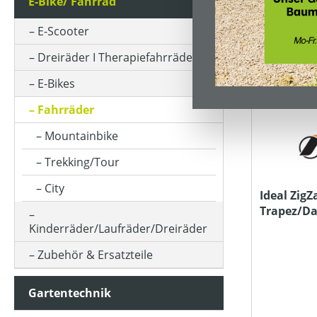
E-Bike/ Fahrrad
RAHMENHÖHE
E-Scooter
Dreiräder I Therapiefahrräder
PREIS
E-Bikes
Filter hinzufügen: Versandkostenfrei
Versandkostenfrei
Fahrräder
Mountainbike
Trekking/Tour
City
Ideal ZigZ
Trapez/D
Kinderräder/Laufräder/Dreiräder
Zubehör & Ersatzteile
Gartentechnik