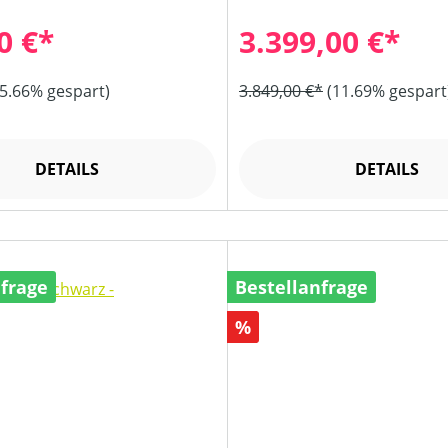
0 €*
3.399,00 €*
(5.66% gespart)
3.849,00 €*
(11.69% gespart
DETAILS
DETAILS
nfrage
Bestellanfrage
Rabatt
%