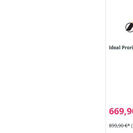
Ideal Pror
669,9
899,90 €*