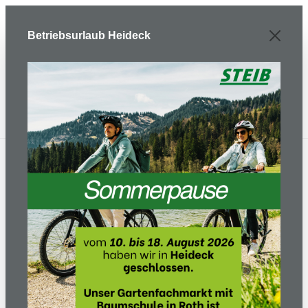
Zum Hauptinhalt springen
Betriebsurlaub Heideck
E-Bike/ Fahrrad
Fahrräder
Tucano Sport - 27,5" 43 cm
- Trapez - schwarz/pink