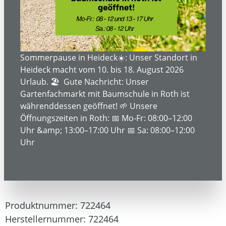
Bildergalerie überspringen
Sommerpause in Heideck☀️: Unser Standort in
Heideck macht vom 10. bis 18. August 2026
Urlaub. 🏖️ Gute Nachricht: Unser
Gartenfachmarkt mit Baumschule in Roth ist
währenddessen geöffnet! 🌱 Unsere
Öffnungszeiten in Roth: 📅 Mo-Fr: 08:00–12:00
Uhr &amp; 13:00–17:00 Uhr 📅 Sa: 08:00–12:00
879,99 €*
Uhr
Preise inkl. MwSt. zzgl. Versandkosten
Produktnummer:
722464
Herstellernummer:
722464