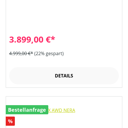
3.899,00 €*
4.999,00 €*
(22% gespart)
DETAILS
Bestellanfrage
Rabatt
%