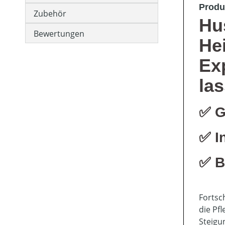
Produ
Zubehör
Hu
Bewertungen
He
Ex
la
✅ G
✅ I
✅ B
Fortsc
die Pf
Steigu