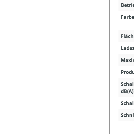
Betri
Farbe
Fläch
Ladez
Maxim
Produ
Schal
dB(A)
Schal
Schni