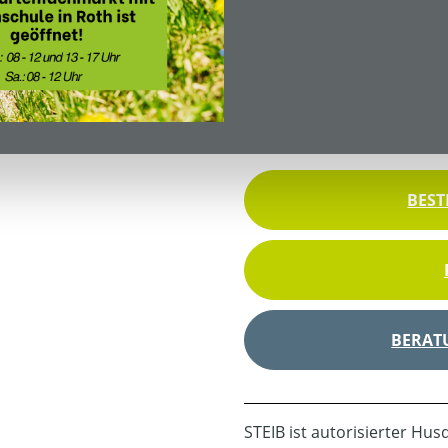
Herstellernummer:
967 
Gewicht:
17 kg
Inklusive Montageserv
Einweisungspflichtige
BEST
BERAT
STEIB ist autorisierter Hu