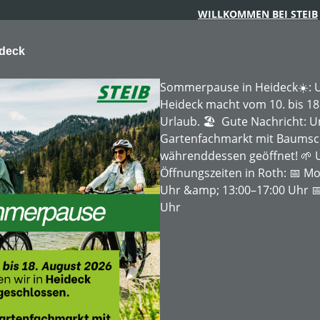
WILLKOMMEN BEI STEIB
ideck
Sommerpause in Heideck☀️: U
Heideck macht vom 10. bis 18
Urlaub. 🏖️ Gute Nachricht: 
Gartenfachmarkt mit Baumschu
ARTENTECHNIK
FORSTTECHNIK
BAUMSCHULE
MIE
währenddessen geöffnet! 🌱 
Öffnungszeiten in Roth: 📅 Mo
Uhr &amp; 13:00–17:00 Uhr 📅
Uhr
535 AWD
Inhalt:
1
Produktnummer:
DC-37