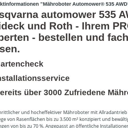
ktinformationen "Mähroboter Automower® 535 AWD
sqvarna automower 535 AWD
ideck und Roth - Ihrem P
perten - bestellen und fac
ssen.
artencheck
nstallationsservice
ereits über 3000 Zufriedene Mäh
hrittlicher und hocheffektiver Mähroboter mit Allradantrieb 
lege von Rasenflächen bis zu 3.500 m² konzipiert und bewä
ngen von bis zu 70 %. Angepasst an öffentliche Installatione