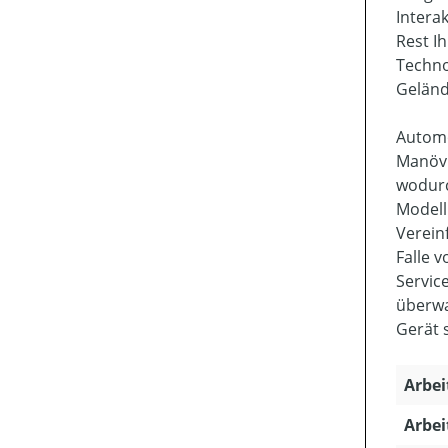
Intera
Rest I
Techno
Geländ
Automo
Manövr
wodurc
Modell
Verein
Falle 
Servic
überwa
Gerät 
Arbei
Arbei