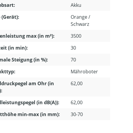
ebsart:
Akku
 (Gerät):
Orange /
Schwarz
enleistung max (in m²):
3500
eit (in min):
30
ale Steigung (in %):
70
kttyp:
Mähroboter
ldruckpegel am Ohr (in
62,00
):
lleistungspegel (in dB(A)):
62,00
tthöhe min-max (in mm):
30-70