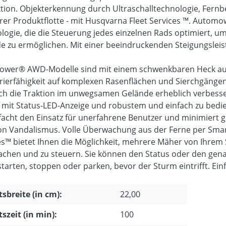
ktion. Objekterkennung durch Ultraschalltechnologie, Fe
hrer Produktflotte - mit Husqvarna Fleet Services ™. Auto
logie, die die Steuerung jedes einzelnen Rads optimiert, u
e zu ermöglichen. Mit einer beeindruckenden Steigungsleistu
wer® AWD-Modelle sind mit einem schwenkbaren Heck aus
ierfähigkeit auf komplexen Rasenflächen und Sierchgängen e
h die Traktion im unwegsamen Gelände erheblich verbesser
 mit Status-LED-Anzeige und robustem und einfach zu bedie
facht den Einsatz für unerfahrene Benutzer und minimiert
von Vandalismus. Volle Überwachung aus der Ferne per Sma
es™ bietet Ihnen die Möglichkeit, mehrere Mäher von Ihrem
chen und zu steuern. Sie können den Status oder den gena
starten, stoppen oder parken, bevor der Sturm eintrifft. Ei
tsbreite (in cm):
22,00
tszeit (in min):
100