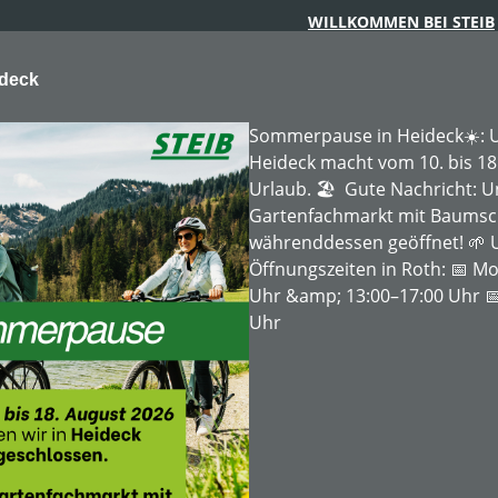
WILLKOMMEN BEI STEIB
ideck
Sommerpause in Heideck☀️: U
Heideck macht vom 10. bis 18
Urlaub. 🏖️ Gute Nachricht: 
Gartenfachmarkt mit Baumschu
ARTENTECHNIK
FORSTTECHNIK
BAUMSCHULE
MIE
währenddessen geöffnet! 🌱 
Öffnungszeiten in Roth: 📅 Mo
Uhr &amp; 13:00–17:00 Uhr 📅
Uhr
nce 45Stk.