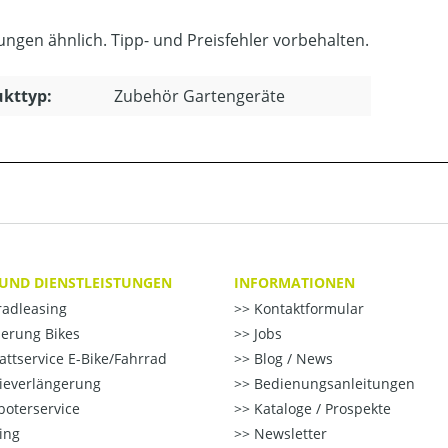
ungen ähnlich. Tipp- und Preisfehler vorbehalten.
kttyp:
Zubehör Gartengeräte
 UND DIENSTLEISTUNGEN
INFORMATIONEN
radleasing
Kontaktformular
erung Bikes
Jobs
ttservice E-Bike/Fahrrad
Blog / News
ieverlängerung
Bedienungsanleitungen
oterservice
Kataloge / Prospekte
ting
Newsletter