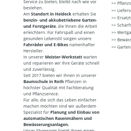
Service zu bieten, bleibt nach wie vor
Pflanzs
bestehen.
Liefers
Am
Standort in Heideck
erhalten Sie
Ersatzt
benzin- und akkubetriebene Garten-
Schärfs
und Forstgeräte
, die Ihnen die Arbeit
erleichtern. Für Fahrspaß und einen
Wertga
gesunden Lebenstil sorgen unsere
Bewäss
Fahrräder und E-Bikes
namenhafter
Garten
Hersteller.
In unserer
Meister-Werkstatt
warten
und reparieren wir Ihre Geräte
schnell
und zuverlässig.
Seit 2017 bieten wir Ihnen in unserer
Baumschule in Roth
Pflanzen in
höchster Qualität mit Fachberatung
und Pflanzservice.
Für alle, die sich das Leben einfacher
machen möchten sind wir außerdem
Spezialist für
Planung und Einbau von
automatischen Rasenmähern und
Bewässerungsanlagen.
Unser Showroom bietet Ihnen einen