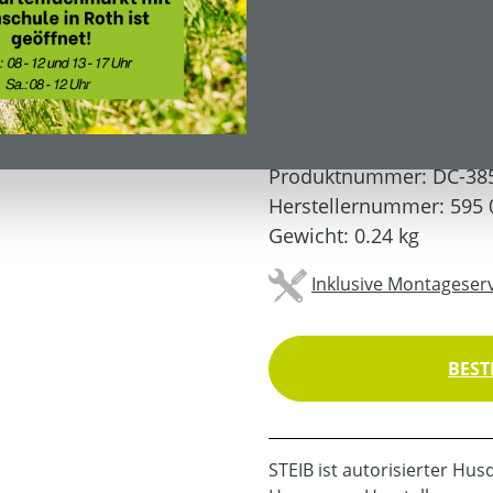
139,99 €*
Preise inkl. MwSt. zzgl.
Produktnummer:
DC-38
Herstellernummer:
595 
Gewicht:
0.24 kg
Inklusive Montageserv
BEST
STEIB ist autorisierter Hu