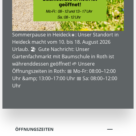
ÜBER UNS
SERVICE- UND DIENSTLEISTUNGEN
Sommerpause in Heideck☀️: Unser Standort in
Heideck macht vom 10. bis 18. August 2026
Urlaub. 🏖️ Gute Nachricht: Unser
Gartenfachmarkt mit Baumschule in Roth ist
INFORMATIONEN
währenddessen geöffnet! 🌱 Unsere
Öffnungszeiten in Roth: 📅 Mo-Fr: 08:00–12:00
Uhr &amp; 13:00–17:00 Uhr 📅 Sa: 08:00–12:00
RECHTLICHE INFORMATIONEN
Uhr
KONTAKT
ÖFFNUNGSZEITEN