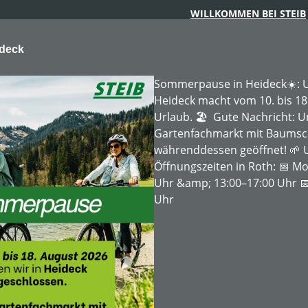
WILLKOMMEN BEI STEIB
ideck
Sommerpause in Heideck☀️: U
Heideck macht vom 10. bis 18
Urlaub. 🏖️ Gute Nachricht: 
Gartenfachmarkt mit Baumschu
ARTENTECHNIK
FORSTTECHNIK
BAUMSCHULE
MIE
währenddessen geöffnet! 🌱 
Öffnungszeiten in Roth: 📅 Mo
Uhr &amp; 13:00–17:00 Uhr 📅
Uhr
nfrage
Bestellanfrage
Rabatt
%