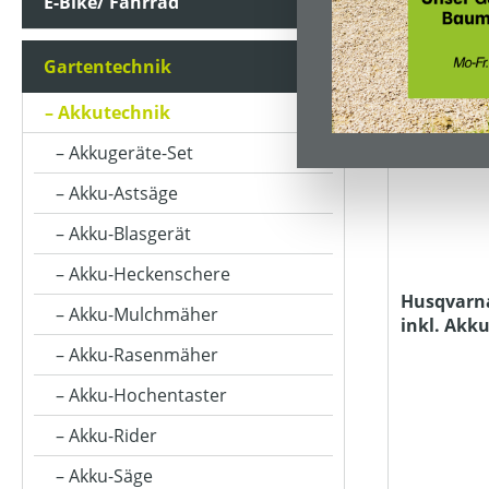
E-Bike/ Fahrrad
ARBEITSBREITE (IN CM)
Gartentechnik
ARBEITSSTUFENANZAHL
Akkutechnik
Akkugeräte-Set
FANGSACKVOLUMEN MAX (IN L)
Akku-Astsäge
Akku-Blasgerät
MATERIALART
Akku-Heckenschere
Husqvarna
Akku-Mulchmäher
inkl. Akku
MOTORLEISTUNG (IN WATT)
Akku-Rasenmäher
Akku-Hochentaster
PRODUKTTYP
Akku-Rider
Akku-Säge