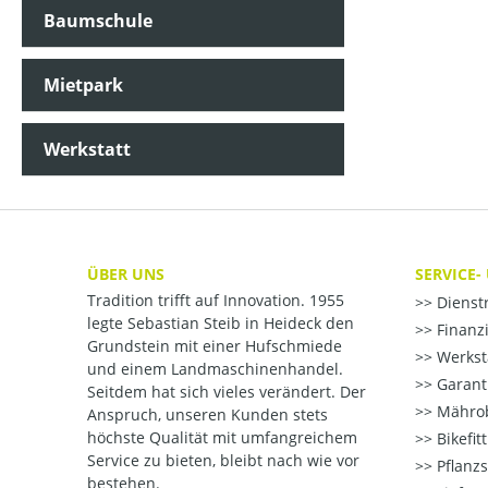
Baumschule
Mietpark
Werkstatt
ÜBER UNS
SERVICE-
Tradition trifft auf Innovation. 1955
Dienst
legte Sebastian Steib in Heideck den
Finanzi
Grundstein mit einer Hufschmiede
Werksta
und einem Landmaschinenhandel.
Garant
Seitdem hat sich vieles verändert. Der
Mährob
Anspruch, unseren Kunden stets
höchste Qualität mit umfangreichem
Bikefit
Service zu bieten, bleibt nach wie vor
Pflanzs
bestehen.