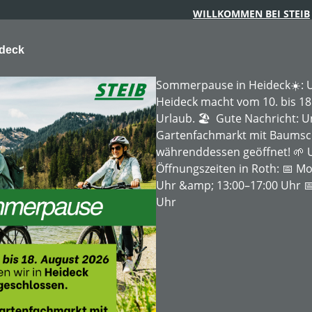
WILLKOMMEN BEI STEIB
ideck
Sommerpause in Heideck☀️: U
Heideck macht vom 10. bis 18
Urlaub. 🏖️ Gute Nachricht: 
Gartenfachmarkt mit Baumschu
ARTENTECHNIK
FORSTTECHNIK
BAUMSCHULE
MIE
währenddessen geöffnet! 🌱 
Öffnungszeiten in Roth: 📅 Mo
Uhr &amp; 13:00–17:00 Uhr 📅
Uhr
Produkte gefunden.