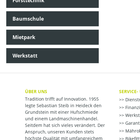
Forsttechnik
Baumschule
Mietpark
Werkstatt
ÜBER UNS
SERVICE-
Tradition trifft auf Innovation. 1955
Dienst
legte Sebastian Steib in Heideck den
Finanzi
Grundstein mit einer Hufschmiede
Werksta
und einem Landmaschinenhandel.
Garant
Seitdem hat sich vieles verändert. Der
Mährob
Anspruch, unseren Kunden stets
höchste Qualität mit umfangreichem
Bikefit