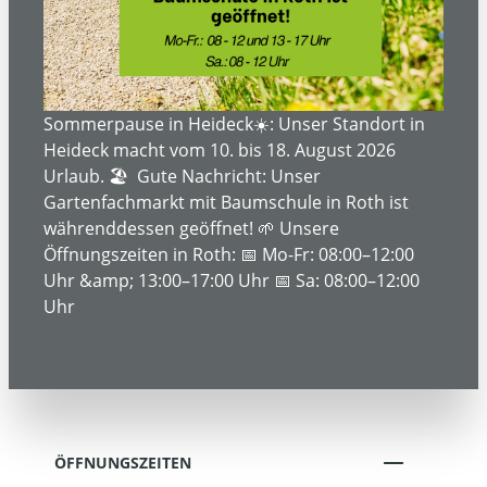
ÜBER UNS
SERVICE- UND DIENSTLEISTUNGEN
Sommerpause in Heideck☀️: Unser Standort in
Heideck macht vom 10. bis 18. August 2026
Urlaub. 🏖️ Gute Nachricht: Unser
Gartenfachmarkt mit Baumschule in Roth ist
INFORMATIONEN
währenddessen geöffnet! 🌱 Unsere
Öffnungszeiten in Roth: 📅 Mo-Fr: 08:00–12:00
Uhr &amp; 13:00–17:00 Uhr 📅 Sa: 08:00–12:00
RECHTLICHE INFORMATIONEN
Uhr
KONTAKT
ÖFFNUNGSZEITEN