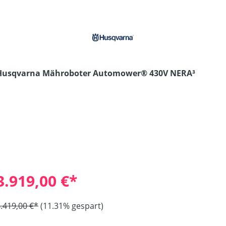
Husqvarna Mähroboter Automower® 430V NERA³
3.919,00 €*
.419,00 €*
(11.31% gespart)