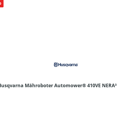
abatt
%
Husqvarna Mähroboter Automower® 410VE NERA³