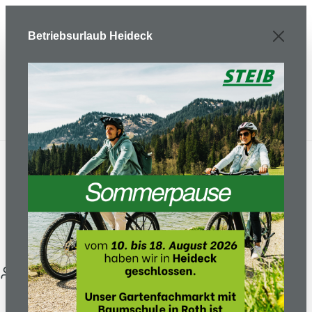
Zum Hauptinhalt springen
Betriebsurlaub Heideck
07.02.26
Neuheit Husqvarna Automower
mit integrierter Kamera
Anonymous
Mähroboter