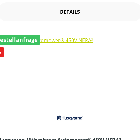
DETAILS
estellanfrage
abatt
%