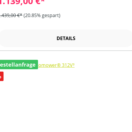
1.139,00 €*
.439,00 €*
(20.85% gespart)
DETAILS
estellanfrage
abatt
%