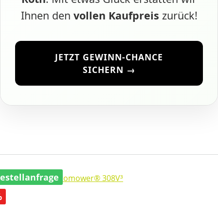
Ihnen den
vollen Kaufpreis
zurück!
JETZT GEWINN-CHANCE
SICHERN →
estellanfrage
abatt
%