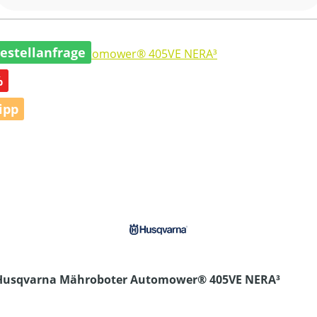
estellanfrage
abatt
%
ipp
Husqvarna Mähroboter Automower® 405VE NERA³