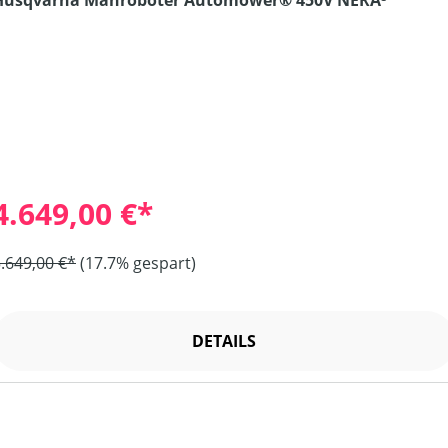
Husqvarna Mähroboter Automower® 450V NERA³
4.649,00 €*
.649,00 €*
(17.7% gespart)
DETAILS