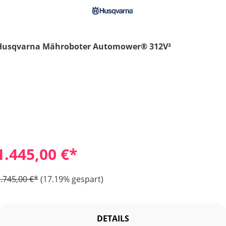
Husqvarna Mähroboter Automower® 312V³
1.445,00 €*
.745,00 €*
(17.19% gespart)
DETAILS