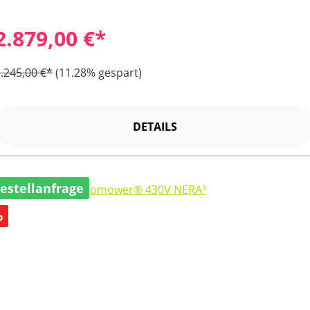
2.879,00 €*
.245,00 €*
(11.28% gespart)
DETAILS
estellanfrage
abatt
%