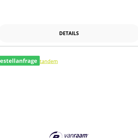
DETAILS
estellanfrage