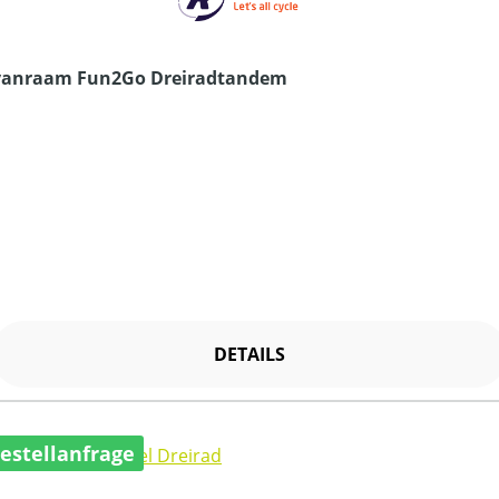
vanraam Fun2Go Dreiradtandem
DETAILS
estellanfrage