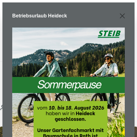
Zum Hauptinhalt springen
Betriebsurlaub Heideck
25.01.22
Van Raam Spezialfahrräder
Anonymous
E-Bikes & Fahrräder