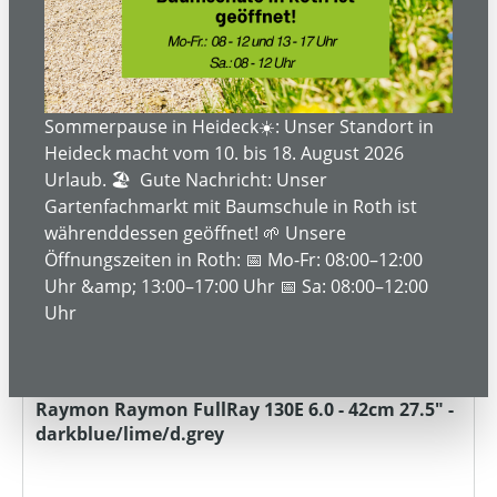
Bestellanfrage
Rabatt
%
Sommerpause in Heideck☀️: Unser Standort in
Tipp
Heideck macht vom 10. bis 18. August 2026
Urlaub. 🏖️ Gute Nachricht: Unser
Gartenfachmarkt mit Baumschule in Roth ist
währenddessen geöffnet! 🌱 Unsere
Öffnungszeiten in Roth: 📅 Mo-Fr: 08:00–12:00
Uhr &amp; 13:00–17:00 Uhr 📅 Sa: 08:00–12:00
Uhr
Raymon Raymon FullRay 130E 6.0 - 42cm 27.5" -
darkblue/lime/d.grey