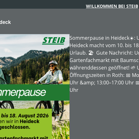
WILLKOMMEN BEI STEIB
ideck
Sommerpause in Heideck☀️: U
Heideck macht vom 10. bis 18
Urlaub. 🏖️ Gute Nachricht: 
Gartenfachmarkt mit Baumschu
ARTENTECHNIK
FORSTTECHNIK
BAUMSCHULE
MIE
währenddessen geöffnet! 🌱 
Öffnungszeiten in Roth: 📅 Mo
Uhr &amp; 13:00–17:00 Uhr 📅
Uhr
563,82 €*