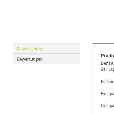
Beschreibung
Produ
Bewertungen
Der Hu
der La
Passen
Husqv
Husqv