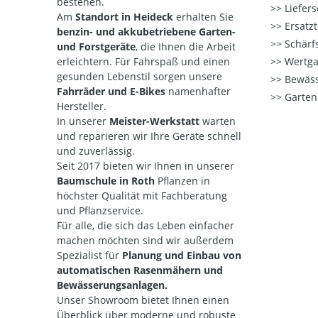
bestehen.
Liefers
Am
Standort in Heideck
erhalten Sie
Ersatzt
benzin- und akkubetriebene Garten-
Schärfs
und Forstgeräte
, die Ihnen die Arbeit
erleichtern. Für Fahrspaß und einen
Wertga
gesunden Lebenstil sorgen unsere
Bewäss
Fahrräder und E-Bikes
namenhafter
Garten
Hersteller.
In unserer
Meister-Werkstatt
warten
und reparieren wir Ihre Geräte
schnell
und zuverlässig.
Seit 2017 bieten wir Ihnen in unserer
Baumschule in Roth
Pflanzen in
höchster Qualität mit Fachberatung
und Pflanzservice.
Für alle, die sich das Leben einfacher
machen möchten sind wir außerdem
Spezialist für
Planung und Einbau von
automatischen Rasenmähern und
Bewässerungsanlagen.
Unser Showroom bietet Ihnen einen
Überblick über moderne und robuste