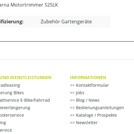
arna Motortrimmer 525LK
ifizierung:
Zubehör Gartengeräte
 UND DIENSTLEISTUNGEN
INFORMATIONEN
radleasing
Kontaktformular
erung Bikes
Jobs
ttservice E-Bike/Fahrrad
Blog / News
ieverlängerung
Bedienungsanleitungen
oterservice
Kataloge / Prospekte
ting
Newsletter
ervice