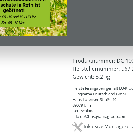
Inhalt:
1
Preise inkl. MwSt. zzgl.
Sofort verfügbar, Liefe
Produktnummer:
DC-10
Herstellernummer:
967 
Gewicht:
8.2 kg
Herstellerangaben gemäß EU-Prod
Husqvarna Deutschland GmbH
Hans-Lorenser-Straße 40
89079 Ulm
Deutschland
info.de@husqvarnagroup.com
Inklusive Montageserv