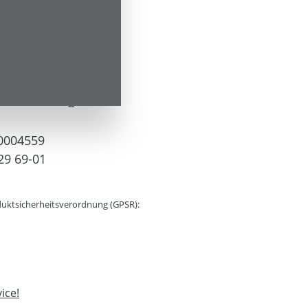
 Versandkosten
rzeit: 1-3 Tage
0004559
29 69-01
uktsicherheitsverordnung (GPSR):
ice!