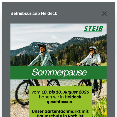
Zum Hauptinhalt springen
Betriebsurlaub Heideck
E-Bike/ Fahrrad
E-Bikes
Mountainbike
Tarok Pure
blue/carbon/cotton