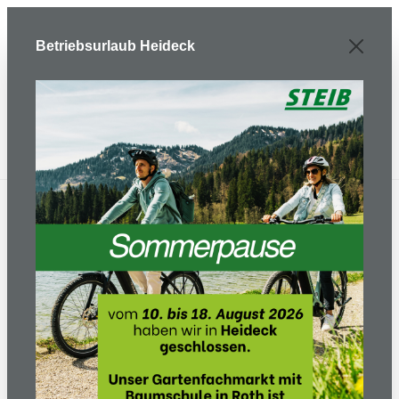
Zum Hauptinhalt springen
Betriebsurlaub Heideck
E-Bike/ Fahrrad
Zubehör & Ersatzteile
Fahrradanhänger
Sportrex 1 -
Fahrradanhänger - Lime
Green - Limited Edition