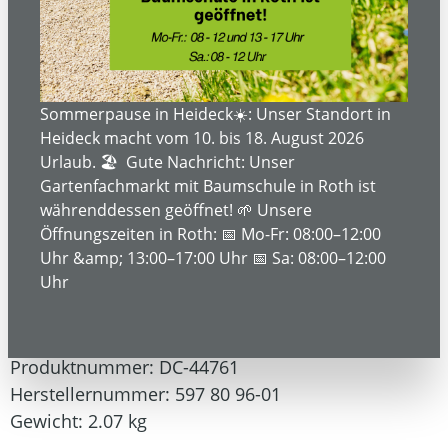
Sommerpause in Heideck☀️: Unser Standort in
Heideck macht vom 10. bis 18. August 2026
Urlaub. 🏖️ Gute Nachricht: Unser
Gartenfachmarkt mit Baumschule in Roth ist
währenddessen geöffnet! 🌱 Unsere
Öffnungszeiten in Roth: 📅 Mo-Fr: 08:00–12:00
79,99 €*
Uhr &amp; 13:00–17:00 Uhr 📅 Sa: 08:00–12:00
Uhr
Preise inkl. MwSt. zzgl. Versandkosten
Produktnummer:
DC-44761
Herstellernummer:
597 80 96-01
Gewicht:
2.07 kg