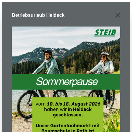
Zum Hauptinhalt springen
Betriebsurlaub Heideck
Gartentechnik
Spielwaren
Spielzeug-Automower
Bildergalerie überspringen