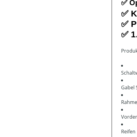
✅ Op
✅ K
✅ P
✅ 1
Produk
Schalt
Gabel
Rahm
Vorde
Reifen