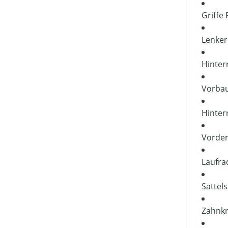
Griffe
Lenke
Hinte
Vorba
Hinter
Vorde
Laufra
Sattel
Zahnk