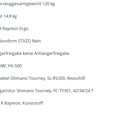
ahrzeuggesamtgewicht
120 kg
ht
14.8 kg
R Raymon Ergo
 konform
STVZO Nein
gerfreigabe
keine Anhängerfreigabe
KMC HV-500
hebel
Shimano Tourney, SL-RV200, Revoshift
garnitur
Shimano Tourney, FC-TY301, 42/34/24 T
e
R Raymon, Kunststoff