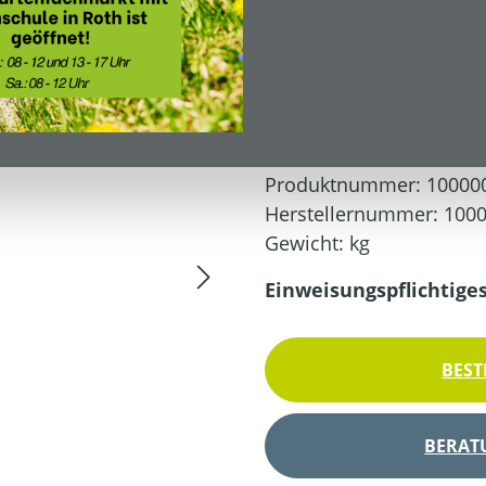
449,00 €*
UVP: 529,00 €*
Preise inkl. MwSt. zzgl.
Produktnummer:
10000
Herstellernummer:
100
Gewicht:
kg
Einweisungspflichtige
BEST
BERAT