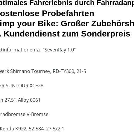
timales Fahrerlebnis durch Fahrradanp
ostenlose Probefahrten
imp your Bike: Großer Zubehörs
. Kundendienst zum Sonderpreis
tinformationen zu "SevenRay 1.0"
werk
Shimano Tourney, RD-TY300, 21-S
SR SUNTOUR XCE28
en
27.5", Alloy 6061
rradbremse
V-Bremse
Kenda K922, 52-584, 27.5x2.1