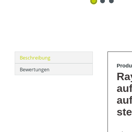
Beschreibung
Produ
Bewertungen
Ra
au
au
ste