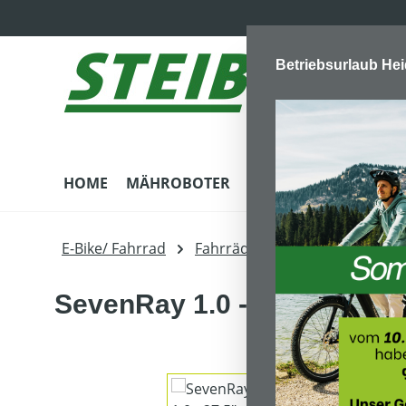
m Hauptinhalt springen
Zur Suche springen
Zur Hauptnavigation springen
Betriebsurlaub He
HOME
MÄHROBOTER
E-BIKE/ FAHRRAD
G
E-Bike/ Fahrrad
Fahrräder
Mountainbike
SevenRay 1.0 - 27.5" 42cm
Bildergalerie überspringen