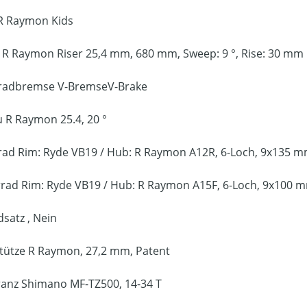
R Raymon Kids
r
R Raymon Riser 25,4 mm, 680 mm, Sweep: 9 °, Rise: 30 mm
rradbremse
V-BremseV-Brake
u
R Raymon 25.4, 20 °
rad
Rim: Ryde VB19 / Hub: R Raymon A12R, 6-Loch, 9x135 
rrad
Rim: Ryde VB19 / Hub: R Raymon A15F, 6-Loch, 9x100 
dsatz
, Nein
stütze
R Raymon, 27,2 mm, Patent
ranz
Shimano MF-TZ500, 14-34 T