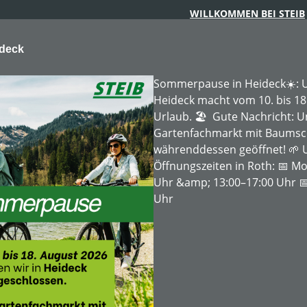
WILLKOMMEN BEI STEIB
ideck
Sommerpause in Heideck☀️: U
Heideck macht vom 10. bis 18
Urlaub. 🏖️ Gute Nachricht: 
Gartenfachmarkt mit Baumschu
ARTENTECHNIK
FORSTTECHNIK
BAUMSCHULE
MIE
währenddessen geöffnet! 🌱 
Öffnungszeiten in Roth: 📅 Mo
Uhr &amp; 13:00–17:00 Uhr 📅
Uhr