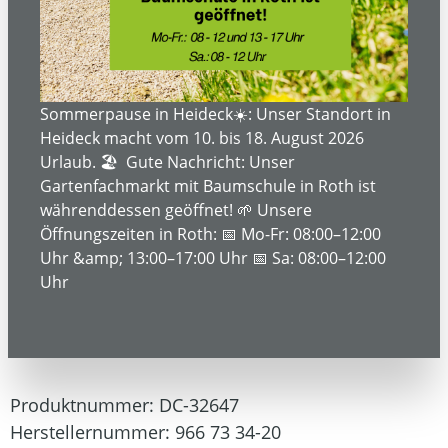
Bildergalerie überspringen
Sommerpause in Heideck☀️: Unser Standort in
Heideck macht vom 10. bis 18. August 2026
Urlaub. 🏖️ Gute Nachricht: Unser
Gartenfachmarkt mit Baumschule in Roth ist
währenddessen geöffnet! 🌱 Unsere
Öffnungszeiten in Roth: 📅 Mo-Fr: 08:00–12:00
1.399,00 €*
Uhr &amp; 13:00–17:00 Uhr 📅 Sa: 08:00–12:00
Uhr
1.749,00 €*
(20.01% gespart)
Preise inkl. MwSt. zzgl. Versandkosten
Produktnummer:
DC-32647
Herstellernummer:
966 73 34-20