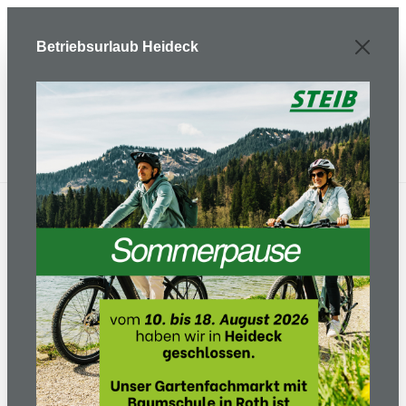
Zum Hauptinhalt springen
Betriebsurlaub Heideck
Forsttechnik
Motorsäge
Benzin-Motorsäge
Motorsäge 572 XPG 20"
(50cm Schiene)