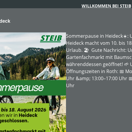
WILLKOMMEN BEI STEIB
ideck
Sommerpause in Heideck☀️: U
Heideck macht vom 10. bis 18
Urlaub. 🏖️ Gute Nachricht: 
Gartenfachmarkt mit Baumschu
ARTENTECHNIK
FORSTTECHNIK
BAUMSCHULE
MIE
währenddessen geöffnet! 🌱 
Öffnungszeiten in Roth: 📅 Mo
Uhr &amp; 13:00–17:00 Uhr 📅
Uhr
4''