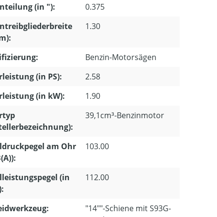
nteilung (in "):
0.375
ntreibgliederbreite
1.30
m):
ifizierung:
Benzin-Motorsägen
leistung (in PS):
2.58
leistung (in kW):
1.90
rtyp
39,1cm³-Benzinmotor
tellerbezeichnung):
ldruckpegel am Ohr
103.00
(A)):
lleistungspegel (in
112.00
):
eidwerkzeug:
"14""-Schiene mit S93G-