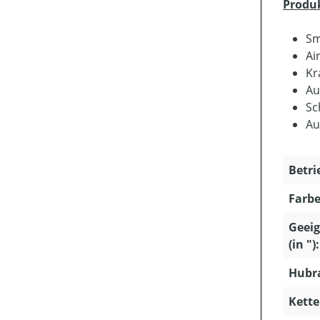
Produ
Sm
Ai
Kr
Au
Sc
Au
Betri
Farbe
Geeig
(in "):
Hubra
Kette