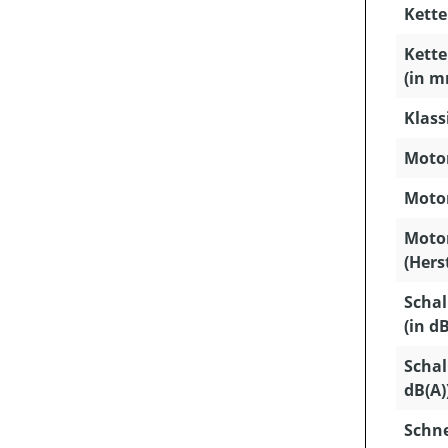
Kette
Kette
(in m
Klass
Motor
Motor
Moto
(Hers
Schal
(in dB
Schal
dB(A)
Schn