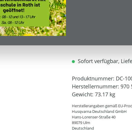
769,00 €*
899,00 €*
(14.46% gespa
Inhalt:
1
Preise inkl. MwSt. zzgl.
Sofort verfügbar, Liefe
Produktnummer:
DC-10
Herstellernummer:
970 
Gewicht:
73.17 kg
Herstellerangaben gemäß EU-Prod
Husqvarna Deutschland GmbH
Hans-Lorenser-Straße 40
89079 Ulm
Deutschland