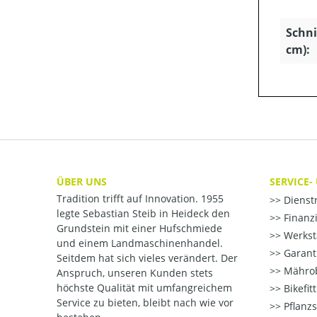
Schni
cm):
ÜBER UNS
SERVICE-
Tradition trifft auf Innovation. 1955
Dienst
legte Sebastian Steib in Heideck den
Finanzi
Grundstein mit einer Hufschmiede
Werksta
und einem Landmaschinenhandel.
Garant
Seitdem hat sich vieles verändert. Der
Mährob
Anspruch, unseren Kunden stets
höchste Qualität mit umfangreichem
Bikefit
Service zu bieten, bleibt nach wie vor
Pflanzs