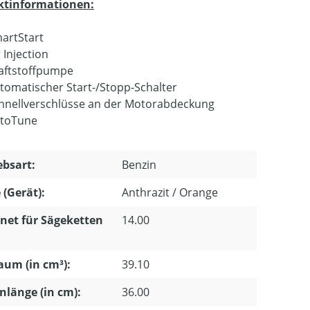
ktinformationen:
artStart
r Injection
aftstoffpumpe
tomatischer Start-/Stopp-Schalter
hnellverschlüsse an der Motorabdeckung
toTune
ebsart:
Benzin
 (Gerät):
Anthrazit / Orange
net für Sägeketten
14.00
um (in cm³):
39.10
nlänge (in cm):
36.00