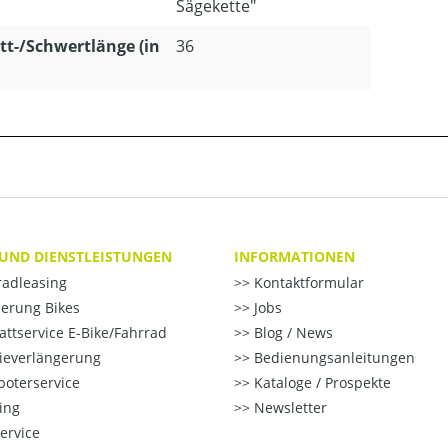
Sägekette"
tt-/Schwertlänge (in
36
 UND DIENSTLEISTUNGEN
INFORMATIONEN
radleasing
Kontaktformular
erung Bikes
Jobs
ttservice E-Bike/Fahrrad
Blog / News
ieverlängerung
Bedienungsanleitungen
oterservice
Kataloge / Prospekte
ting
Newsletter
ervice