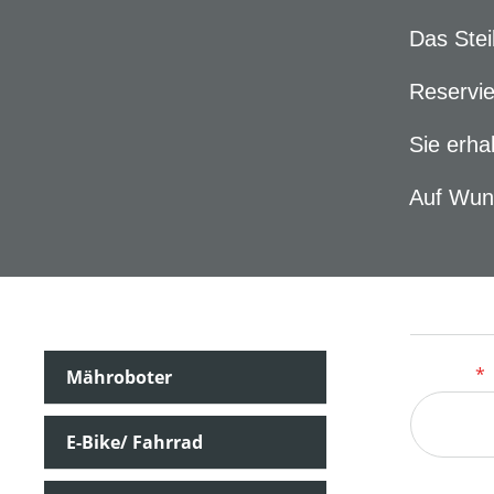
Das Stei
Reservie
Sie erha
Auf Wuns
Kontakt
Anrede
*
Mähroboter
E-Bike/ Fahrrad
Ihre E-Ma