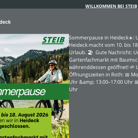
WILLKOMMEN BEI STEIB
ideck
Sommerpause in Heideck☀️: U
Heideck macht vom 10. bis 18
Urlaub. 🏖️ Gute Nachricht: 
Gartenfachmarkt mit Baumschu
ARTENTECHNIK
FORSTTECHNIK
BAUMSCHULE
MIE
währenddessen geöffnet! 🌱 
Öffnungszeiten in Roth: 📅 Mo
Uhr &amp; 13:00–17:00 Uhr 📅
Uhr