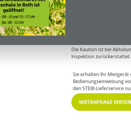
Mietpreis
halber Tag
ein Tag
Mietkaution:
200,00 € *
Die Kaution ist bei Abholu
Inspektion zurückerstattet.
Sie erhalten Ihr Mietgerät
Bedienungseinweisung vo
den STEIB-Lieferservice nu
MIETANFRAGE VERSE