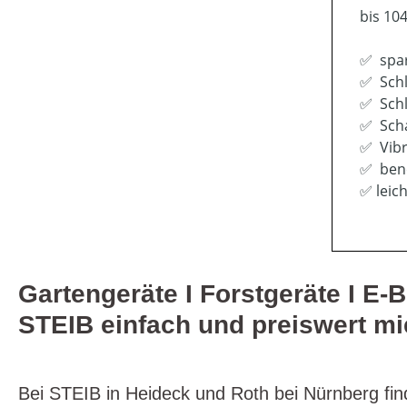
bis 1
✅ spar
✅ Schl
✅ Schl
✅ Scha
✅ Vibr
✅ benö
✅ leic
Gartengeräte I Forstgeräte I E-B
STEIB einfach und preiswert mi
Bei STEIB in Heideck und Roth bei Nürnberg fin