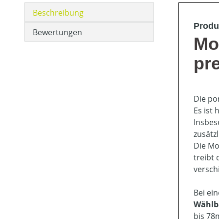
Beschreibung
Produ
Bewertungen
Mo
pr
Die po
Es ist
Insbes
zusätz
Die Mo
treibt
versch
Bei ei
Wählb
bis 7