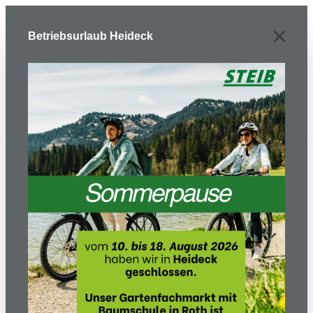
Zum Hauptinhalt springen
Betriebsurlaub Heideck
E-Bike/ Fahrrad
Kinderräder/Laufräder/Dreiräder
Laufräder / Dreiräder / Roller
Laufrad LR M Classic retro
grün