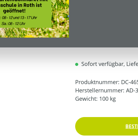
1.629,00 €
UVP: 1.829,00 €*
Inhalt:
1
Preise inkl. MwSt. zzgl.
Sofort verfügbar, Liefe
Produktnummer:
DC-46
Herstellernummer:
AD-3
Gewicht:
100 kg
BEST