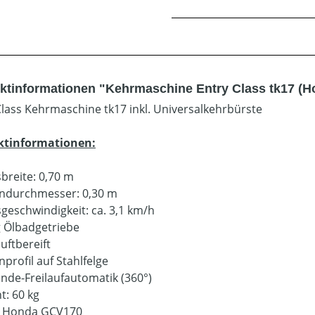
ktinformationen "Kehrmaschine Entry Class tk17 (H
Class Kehrmaschine tk17 inkl. Universalkehrbürste
ktinformationen:
sbreite: 0,70 m
ndurchmesser: 0,30 m
sgeschwindigkeit: ca. 3,1 km/h
 Ölbadgetriebe
luftbereift
profil auf Stahlfelge
nde-Freilaufautomatik (360°)
t: 60 kg
: Honda GCV170