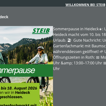
WILLKOMMEN BEI STEIB
ideck
Sommerpause in Heideck☀️: U
Heideck macht vom 10. bis 18
Urlaub. 🏖️ Gute Nachricht: 
Gartenfachmarkt mit Baumschu
ARTENTECHNIK
FORSTTECHNIK
BAUMSCHULE
MIE
währenddessen geöffnet! 🌱 
Öffnungszeiten in Roth: 📅 Mo
Uhr &amp; 13:00–17:00 Uhr 📅
Uhr
tk17 (Honda Motor)