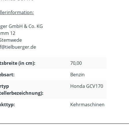
llerinformation:
rger GmbH & Co. KG
amm 12
 Stemwede
f@tielbuerger.de
tsbreite (in cm):
70,00
ebsart:
Benzin
rtyp
Honda GCV170
tellerbezeichnung):
kttyp:
Kehrmaschinen