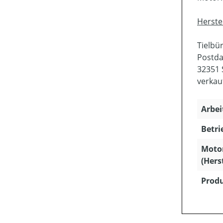
Herste
Tielbü
Postd
32351
verkau
Arbei
Betri
Moto
(Hers
Produ