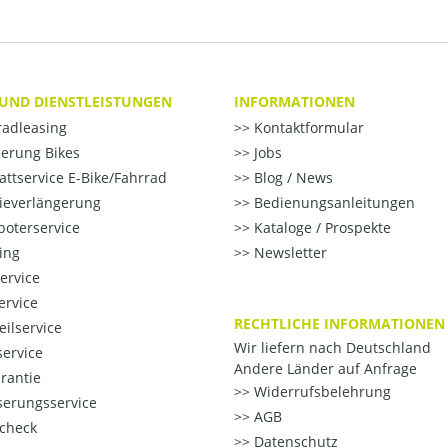
 UND DIENSTLEISTUNGEN
INFORMATIONEN
radleasing
Kontaktformular
erung Bikes
Jobs
ttservice E-Bike/Fahrrad
Blog / News
ieverlängerung
Bedienungsanleitungen
oterservice
Kataloge / Prospekte
ting
Newsletter
ervice
ervice
RECHTLICHE INFORMATIONEN
eilservice
Wir liefern nach Deutschland
ervice
Andere Länder auf Anfrage
rantie
Widerrufsbelehrung
erungsservice
AGB
check
Datenschutz