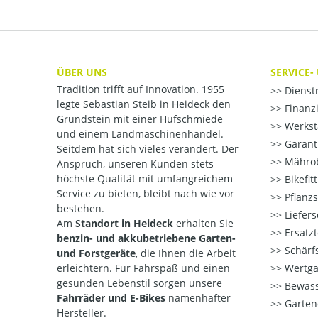
ÜBER UNS
SERVICE-
Tradition trifft auf Innovation. 1955
Dienst
legte Sebastian Steib in Heideck den
Finanzi
Grundstein mit einer Hufschmiede
Werksta
und einem Landmaschinenhandel.
Garant
Seitdem hat sich vieles verändert. Der
Mährob
Anspruch, unseren Kunden stets
höchste Qualität mit umfangreichem
Bikefit
Service zu bieten, bleibt nach wie vor
Pflanzs
bestehen.
Liefers
Am
Standort in Heideck
erhalten Sie
Ersatzt
benzin- und akkubetriebene Garten-
Schärfs
und Forstgeräte
, die Ihnen die Arbeit
erleichtern. Für Fahrspaß und einen
Wertga
gesunden Lebenstil sorgen unsere
Bewäss
Fahrräder und E-Bikes
namenhafter
Garten
Hersteller.