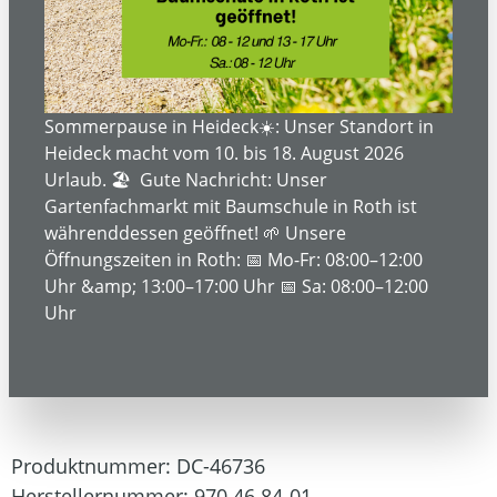
Bildergalerie überspringen
Sommerpause in Heideck☀️: Unser Standort in
Heideck macht vom 10. bis 18. August 2026
Urlaub. 🏖️ Gute Nachricht: Unser
Gartenfachmarkt mit Baumschule in Roth ist
währenddessen geöffnet! 🌱 Unsere
Öffnungszeiten in Roth: 📅 Mo-Fr: 08:00–12:00
629,00 €*
Uhr &amp; 13:00–17:00 Uhr 📅 Sa: 08:00–12:00
Uhr
749,00 €*
(16.02% gespart)
Inhalt:
1
Preise inkl. MwSt. zzgl. Versandkosten
Produktnummer:
DC-46736
Herstellernummer:
970 46 84-01