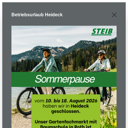
Zum Hauptinhalt springen
Betriebsurlaub Heideck
Mietpark
Gartengeräte
Heckenschere
Heckenschere Helion
Teleskop - Mietgerät