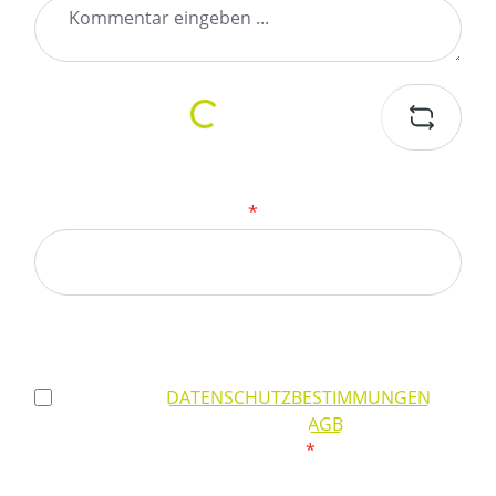
Loading...
Um weiterzugehen, geben Sie die oben
abgebildeten Zeichen ein
*
Datenschutz
Ich habe die
DATENSCHUTZBESTIMMUNGEN
zur
Kenntnis genommen und die
AGB
gelesen und
bin mit ihnen einverstanden.
*