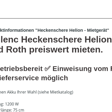
ktinformationen "Heckenschere Helion - Mietgerät"
llenc Heckenschere Helion
d Roth preiswert mieten.
etriebsbereit
✅
Einweisung vom
ieferservice m
ö
glich
inen Akku Ihrer Wahl (siehe Mietkatalog)
ng: 1200 W
länge: 75 cm