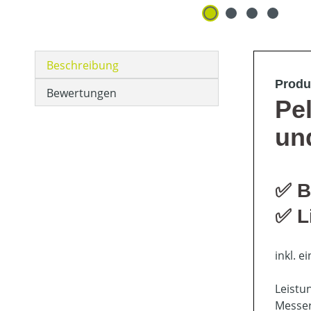
Beschreibung
Produ
Bewertungen
Pe
un
✅
B
✅
L
inkl. e
Leistu
Messer