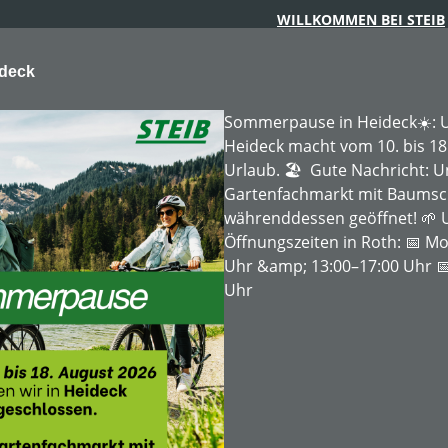
WILLKOMMEN BEI STEIB
ideck
Sommerpause in Heideck☀️: U
Heideck macht vom 10. bis 18
Urlaub. 🏖️ Gute Nachricht: 
Gartenfachmarkt mit Baumschu
ARTENTECHNIK
FORSTTECHNIK
BAUMSCHULE
MIE
währenddessen geöffnet! 🌱 
Öffnungszeiten in Roth: 📅 Mo
Uhr &amp; 13:00–17:00 Uhr 📅
Uhr
tgerät
Mietpreis