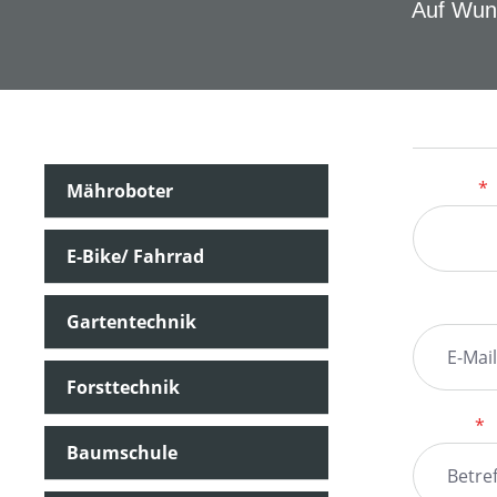
Auf Wuns
Kontakt
Anrede
*
Mähroboter
E-Bike/ Fahrrad
Ihre E-Ma
Gartentechnik
Forsttechnik
Betreff
*
Baumschule