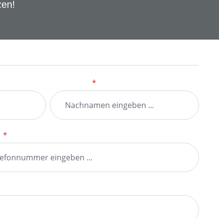
zen!
Nachname
*
n
*