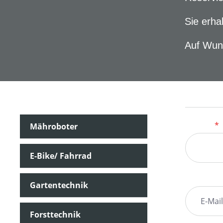
Sie erha
Auf Wuns
Kontakt
Anrede
*
Mähroboter
E-Bike/ Fahrrad
Ihre E-Ma
Gartentechnik
Forsttechnik