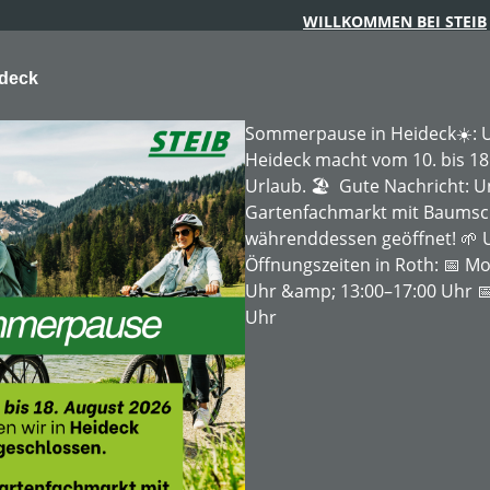
WILLKOMMEN BEI STEIB
ideck
Sommerpause in Heideck☀️: U
Heideck macht vom 10. bis 18
Urlaub. 🏖️ Gute Nachricht: 
Gartenfachmarkt mit Baumschu
ARTENTECHNIK
FORSTTECHNIK
BAUMSCHULE
MIE
währenddessen geöffnet! 🌱 
Öffnungszeiten in Roth: 📅 Mo
Uhr &amp; 13:00–17:00 Uhr 📅
Uhr
erät
Mietpreis