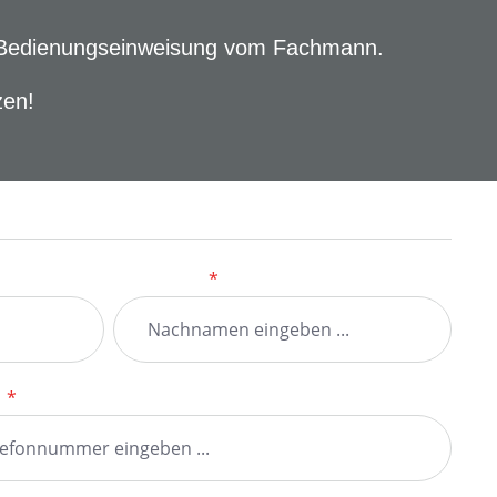
ger Bedienungseinweisung vom Fachmann.
zen!
Nachname
*
n
*