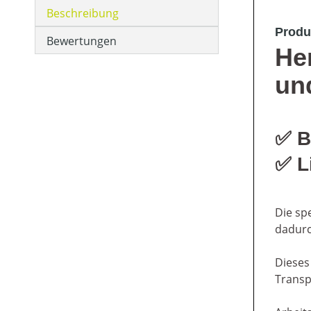
Beschreibung
Produ
Bewertungen
He
un
✅
B
✅
L
Die sp
dadurc
Dieses
Transp