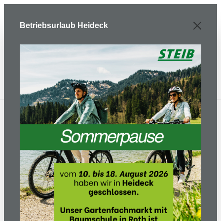
Zum Hauptinhalt springen
Betriebsurlaub Heideck
Mietpark
Gartengeräte
Gartenfräse
Gartenfräse 3400 D -
Mietgerät