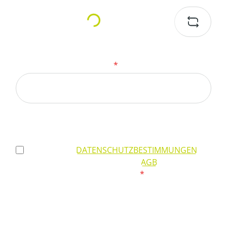
Loading...
Um weiterzugehen, geben Sie die oben
abgebildeten Zeichen ein
*
Datenschutz
Ich habe die
DATENSCHUTZBESTIMMUNGEN
zur
Kenntnis genommen und die
AGB
gelesen und
bin mit ihnen einverstanden.
*
Die mit einem Stern (*) markierten Felder sind
Pflichtfelder.