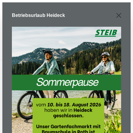
Zum Hauptinhalt springen
Betriebsurlaub Heideck
Frischwasserpumpe WX 15
Bildergalerie überspringen