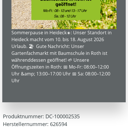
Sommerpause in Heideck☀️: Unser Standort in
Heideck macht vom 10. bis 18. August 2026
Urlaub. 🏖️ Gute Nachricht: Unser
Gartenfachmarkt mit Baumschule in Roth ist
währenddessen geöffnet! 🌱 Unsere
Öffnungszeiten in Roth: 📅 Mo-Fr: 08:00–12:00
629,00 €*
Uhr &amp; 13:00–17:00 Uhr 📅 Sa: 08:00–12:00
749,00 €*
(16.02% gespart)
Uhr
Inhalt:
1
Preise inkl. MwSt. zzgl. Versandkosten
Produktnummer:
DC-100002535
Herstellernummer:
626594