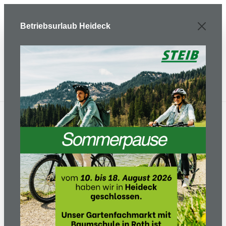
Zum Hauptinhalt springen
Betriebsurlaub Heideck
Fahrradhelm PARANA Gr.
58-63 cm Kopfumfang -
black matt
Bildergalerie überspringen