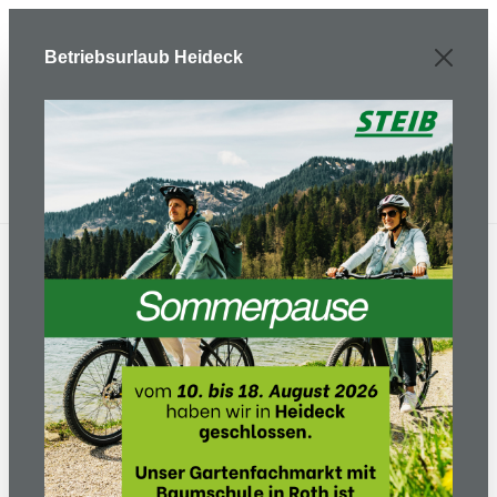
Zum Hauptinhalt springen
Betriebsurlaub Heideck
Fahrradhelm PANOMA 2.0
Gr. 52-57 cm Kopfumfang -
true blue-pink gloss
Bildergalerie überspringen