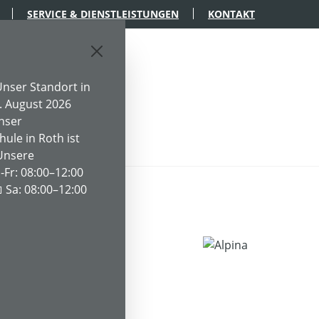
SERVICE & DIENSTLEISTUNGEN
KONTAKT
nser Standort in
. August 2026
Unser
le in Roth ist
TPARK
WERKSTATT
Unsere
-Fr: 08:00–12:00
 Sa: 08:00–12:00
ger