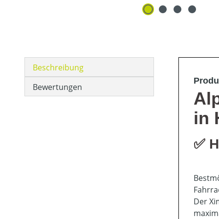
Beschreibung
Produ
Bewertungen
Al
in
✅ H
Bestmö
Fahrra
Der Xim
maxima