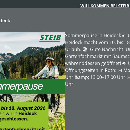
WILLKOMMEN BEI STEIB
ideck
Sommerpause in Heideck☀️: U
Heideck macht vom 10. bis 18
Urlaub. 🏖️ Gute Nachricht: 
Gartenfachmarkt mit Baumschu
ARTENTECHNIK
FORSTTECHNIK
BAUMSCHULE
MIE
währenddessen geöffnet! 🌱 
Öffnungszeiten in Roth: 📅 Mo
Uhr &amp; 13:00–17:00 Uhr 📅
erhelme
Uhr
49-54 cm Kopfumfang - little ti