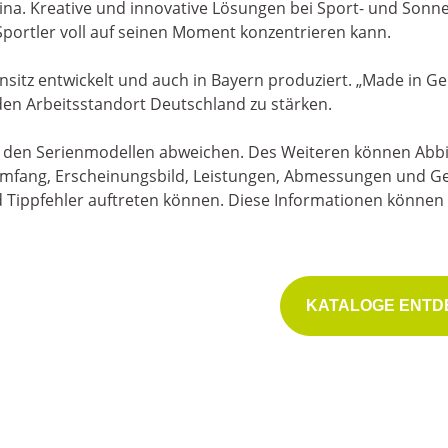
ina. Kreative und innovative Lösungen bei Sport- und Sonn
 Sportler voll auf seinen Moment konzentrieren kann.
sitz entwickelt und auch in Bayern produziert. „Made in Ger
den Arbeitsstandort Deutschland zu stärken.
n den Serienmodellen abweichen. Des Weiteren können Abbi
erumfang, Erscheinungsbild, Leistungen, Abmessungen und G
nd Tippfehler auftreten können. Diese Informationen könn
r über Alpina erfahren
KATALOGE ENT