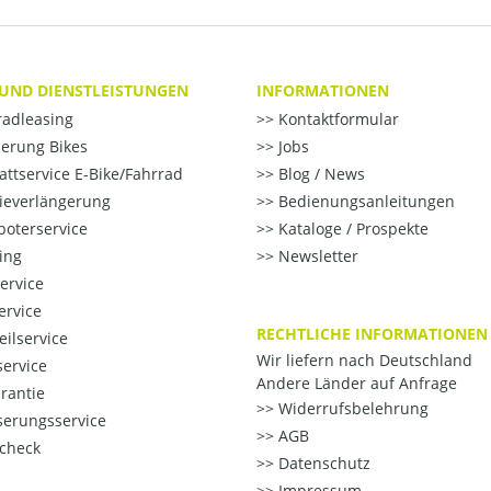
 UND DIENSTLEISTUNGEN
INFORMATIONEN
radleasing
Kontaktformular
erung Bikes
Jobs
ttservice E-Bike/Fahrrad
Blog / News
ieverlängerung
Bedienungsanleitungen
oterservice
Kataloge / Prospekte
ting
Newsletter
ervice
ervice
RECHTLICHE INFORMATIONEN
eilservice
Wir liefern nach Deutschland
ervice
Andere Länder auf Anfrage
rantie
Widerrufsbelehrung
erungsservice
AGB
check
Datenschutz
Impressum