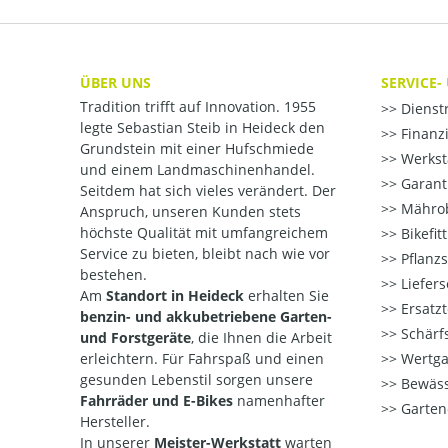
ÜBER UNS
SERVICE-
Tradition trifft auf Innovation. 1955
Dienst
legte Sebastian Steib in Heideck den
Finanzi
Grundstein mit einer Hufschmiede
Werksta
und einem Landmaschinenhandel.
Garant
Seitdem hat sich vieles verändert. Der
Mährob
Anspruch, unseren Kunden stets
höchste Qualität mit umfangreichem
Bikefit
Service zu bieten, bleibt nach wie vor
Pflanzs
bestehen.
Liefers
Am
Standort in Heideck
erhalten Sie
Ersatzt
benzin- und akkubetriebene Garten-
Schärfs
und Forstgeräte
, die Ihnen die Arbeit
erleichtern. Für Fahrspaß und einen
Wertga
gesunden Lebenstil sorgen unsere
Bewäss
Fahrräder und E-Bikes
namenhafter
Garten
Hersteller.
In unserer
Meister-Werkstatt
warten