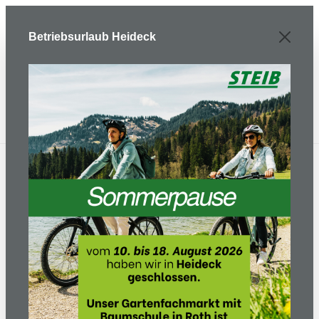
Zum Hauptinhalt springen
Betriebsurlaub Heideck
E-Bike/ Fahrrad
Kinderräder/Laufräder/Dreiräder
Laufräder / Dreiräder / Roller
PUKYLINO kiwi