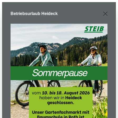
Zum Hauptinhalt springen
Betriebsurlaub Heideck
E-Bike/ Fahrrad
Kinderräder/Laufräder/Dreiräder
Laufräder / Dreiräder / Roller
Scooter R07L weiß/kiwi