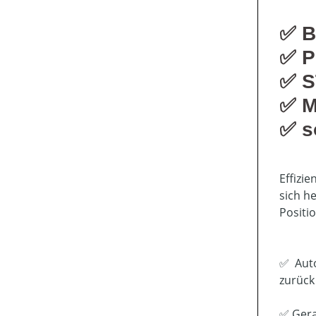
✅ B
✅ P
✅ S
✅ M
✅ s
Effizi
sich h
Positi
✅ Auto
zurück
✅ Gera