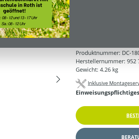
299,00 €*
UVP: 349,00 €*
Preise inkl. MwSt. zzgl.
Produktnummer:
DC-18
Herstellernummer:
952 
Gewicht:
4.26 kg
Inklusive Montageserv
Einweisungspflichtige
BEST
BERAT