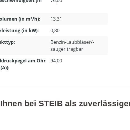
eschwindigkeit (in
76,00
olumen (in m³/h):
13,31
leistung (in kW):
0,80
kttyp:
Benzin-Laubbläser/-
sauger tragbar
ldruckpegel am Ohr
94,00
(A)):
hnen bei STEIB als zuverlässiger