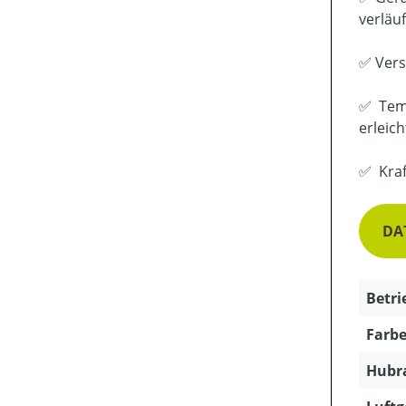
verläu
✅ Vers
✅ Temp
erleich
✅ Kraf
DA
Betri
Farbe
Hubra