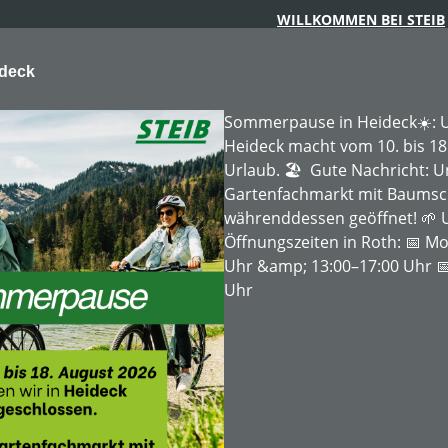
WILLKOMMEN BEI STEIB
ideck
Sommerpause in Heideck☀️: U
Heideck macht vom 10. bis 18
Urlaub. 🏖️ Gute Nachricht: 
Gartenfachmarkt mit Baumschu
ARTENTECHNIK
FORSTTECHNIK
BAUMSCHULE
MIE
währenddessen geöffnet! 🌱 
Öffnungszeiten in Roth: 📅 Mo
Uhr &amp; 13:00–17:00 Uhr 📅
auggeräte
Benzin-Blasgerät
Uhr