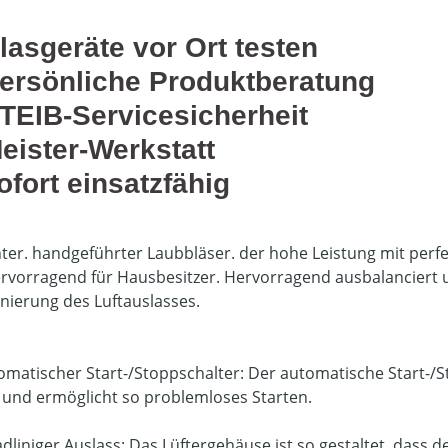
lasgeräte vor Ort testen
ersönliche Produktberatung
TEIB-Servicesicherheit
eister-Werkstatt
ofort einsatzfähig
enter. handgeführter Laubbläser. der hohe Leistung mit perf
ervorragend für Hausbesitzer. Hervorragend ausbalanciert
onierung des Luftauslasses.
matischer Start-/Stoppschalter: Der automatische Start-/S
 und ermöglicht so problemloses Starten.
dliniger Auslass: Das Lüftergehäuse ist so gestaltet. dass d