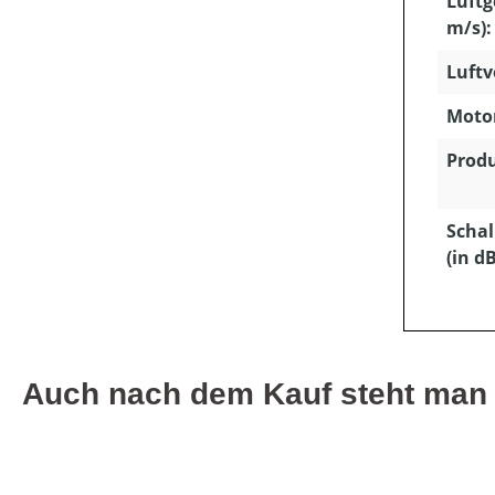
Luftg
m/s):
Luftv
Motor
Produ
Schal
(in dB
Auch nach dem Kauf steht man I