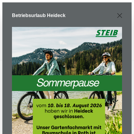
Zum Hauptinhalt springen
Betriebsurlaub Heideck
Gartentechnik
Mähtechnik und Pflege
Vertikutierer
Akku Vertikutierer S 138i
inkl. Akku BLi200 +
Ladegerät C80